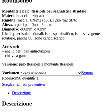
Robinson90
Montante e palo flessibile per segnaletica stradale
Materiale:
acciaio zincato
Rigidità:
media. 8N/m2 (d60), 12kN/m2 (d76)
Altezza:
per i pali fino a 3 metri
Diametro:
d60mm, d76mm
Ideale per:
isole pedonali, isole spartitraffico, isole salvagente,
rotatorie, parcheggi, zone carico/scarico
Accessori:
– anello per i pali antirotazione;
– chiave a gancio.
Versione:
palo flessibile e montante flessibile.
Varianten
Svuota
Robinson90 quantità
Scegli e richiedi preventivo
Descrizione
Descrizione