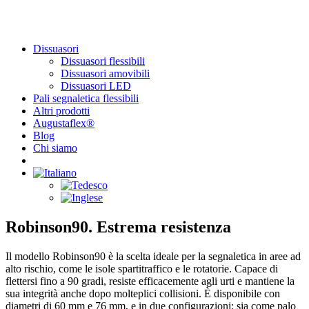
Dissuasori
Dissuasori flessibili
Dissuasori amovibili
Dissuasori LED
Pali segnaletica flessibili
Altri prodotti
Augustaflex®
Blog
Chi siamo
Robinson90. Estrema resistenza
Il modello Robinson90 è la scelta ideale per la segnaletica in aree ad
alto rischio, come le isole spartitraffico e le rotatorie. Capace di
flettersi fino a 90 gradi, resiste efficacemente agli urti e mantiene la
sua integrità anche dopo molteplici collisioni. È disponibile con
diametri di 60 mm e 76 mm, e in due configurazioni: sia come palo