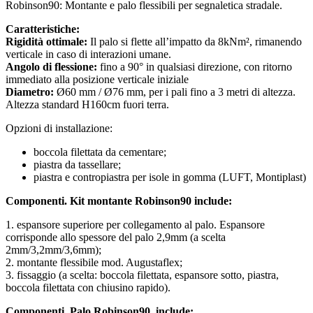
Robinson90: Montante e palo flessibili per segnaletica stradale.
Caratteristiche:
Rigidità ottimale:
Il palo si flette all’impatto da 8kNm², rimanendo
verticale in caso di interazioni umane.
Angolo di flessione:
fino a 90° in qualsiasi direzione, con ritorno
immediato alla posizione verticale iniziale
Diametro:
Ø60 mm / Ø76 mm, per i pali fino a 3 metri di altezza.
Altezza standard H160cm fuori terra.
Opzioni di installazione:
boccola filettata da cementare;
piastra da tassellare;
piastra e contropiastra per isole in gomma (LUFT, Montiplast)
Componenti. Kit montante Robinson90 include:
1. espansore superiore per collegamento al palo. Espansore
corrisponde allo spessore del palo 2,9mm (a scelta
2mm/3,2mm/3,6mm);
2. montante flessibile mod. Augustaflex;
3. fissaggio (a scelta: boccola filettata, espansore sotto, piastra,
boccola filettata con chiusino rapido).
Componenti. Palo Robinson90 include: