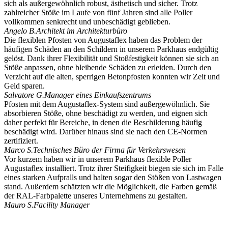
sich als außergewöhnlich robust, ästhetisch und sicher. Trotz
zahlreicher Stöße im Laufe von fünf Jahren sind alle Poller
vollkommen senkrecht und unbeschädigt geblieben.
Angelo B.
Architekt im Architekturbüro
Die flexiblen Pfosten von Augustaflex haben das Problem der
häufigen Schäden an den Schildern in unserem Parkhaus endgültig
gelöst. Dank ihrer Flexibilität und Stoßfestigkeit können sie sich an
Stöße anpassen, ohne bleibende Schäden zu erleiden. Durch den
Verzicht auf die alten, sperrigen Betonpfosten konnten wir Zeit und
Geld sparen.
Salvatore G.
Manager eines Einkaufszentrums
Pfosten mit dem Augustaflex-System sind außergewöhnlich. Sie
absorbieren Stöße, ohne beschädigt zu werden, und eignen sich
daher perfekt für Bereiche, in denen die Beschilderung häufig
beschädigt wird. Darüber hinaus sind sie nach den CE-Normen
zertifiziert.
Marco S.
Technisches Büro der Firma für Verkehrswesen
Vor kurzem haben wir in unserem Parkhaus flexible Poller
Augustaflex installiert. Trotz ihrer Steifigkeit biegen sie sich im Falle
eines starken Aufpralls und halten sogar den Stößen von Lastwagen
stand. Außerdem schätzten wir die Möglichkeit, die Farben gemäß
der RAL-Farbpalette unseres Unternehmens zu gestalten.
Mauro S.
Facility Manager