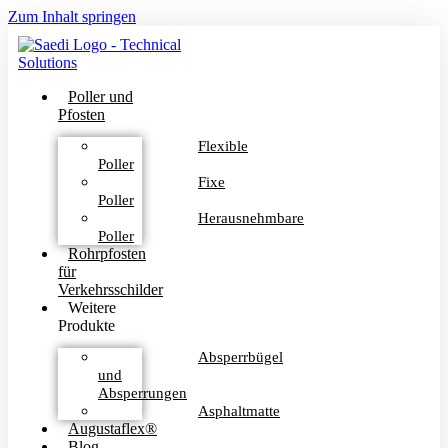
Zum Inhalt springen
Poller und
Pfosten
Flexible
Poller
Fixe
Poller
Herausnehmbare
Poller
Rohrpfosten
für
Verkehrsschilder
Weitere
Produkte
Absperrbügel
und
Absperrungen
Asphaltmatte
Augustaflex®
Blog