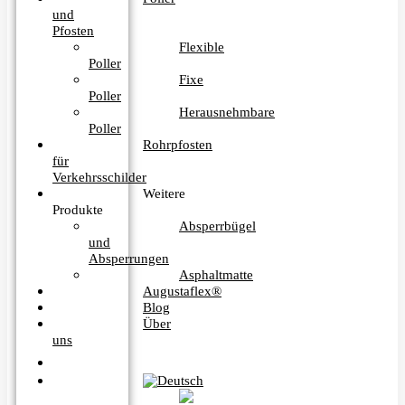
und
Pfosten
Flexible
Poller
Fixe
Poller
Herausnehmbare
Poller
Rohrpfosten
für
Verkehrsschilder
Weitere
Produkte
Absperrbügel
und
Absperrungen
Asphaltmatte
Augustaflex®
Blog
Über
uns